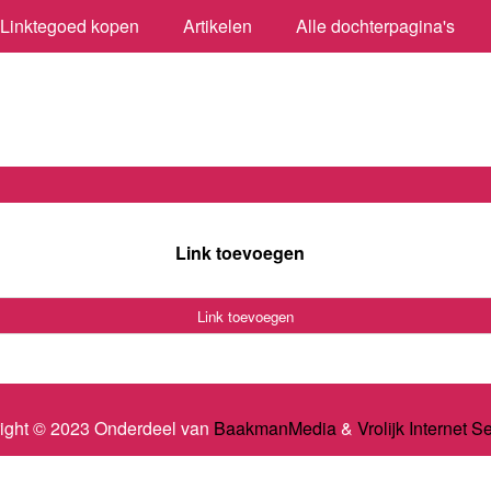
Linktegoed kopen
Artikelen
Alle dochterpagina's
Link toevoegen
Link toevoegen
ight © 2023 Onderdeel van
BaakmanMedia
&
Vrolijk Internet S